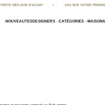
•
00€ D'ACHAT
-10% SUR VOTRE PREMIERE COMMAND
NOUVEAUTES
DESIGNERS
CATÉGORIES
MAISON/
images et souvenirs capturés au fil du temps