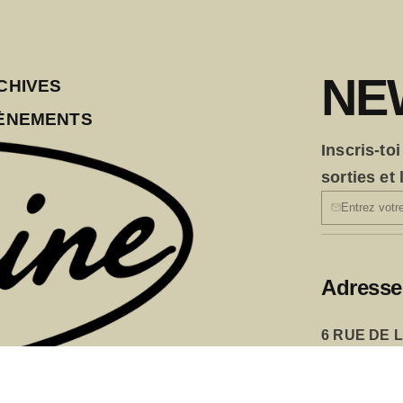
NE
CHIVES
ÈNEMENTS
Inscris-to
sorties et
Adresse
6 RUE DE 
LUNDI 14H
MARDI — S
04 90 86 20